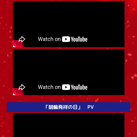
「競輪発祥の日」 PV